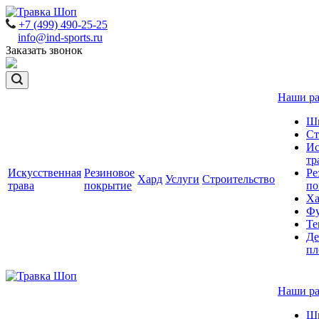
+7 (499) 490-25-25
info@ind-sports.ru
Заказать звонок
Наши р
Ш
Ст
Ис
тр
Искусственная
Резиновое
Ре
Хард
Услуги
Строительство
трава
покрытие
по
Ха
Фу
Те
Де
пл
Наши р
Ш