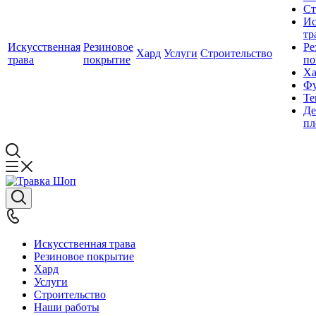
Ст
Ис
тр
Искусственная
Резиновое
Ре
Хард
Услуги
Строительство
трава
покрытие
по
Ха
Фу
Те
Де
пл
Искусственная трава
Резиновое покрытие
Хард
Услуги
Строительство
Наши работы